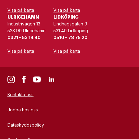
Visa på karta
Visa på karta
ULRICEHAMN
LIDKÖPING
Industrivägen 13
Lindhagsgatan 9
523 90 Ulricehamn
531 40 Lidköping
0321 – 53 14 40
0510 – 78 75 20
Visa på karta
Visa på karta
Kontakta oss
Jobba hos oss
Dataskyddspolicy