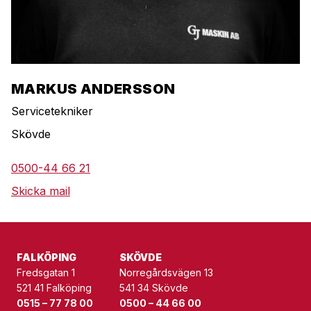
MARKUS ANDERSSON
Servicetekniker
Skövde
0500-44 66 21
Skicka mail
FALKÖPING
SKÖVDE
Fredsgatan 1
Norregårdsvägen 13
521 41 Falköping
541 34 Skövde
0515 – 77 78 00
0500 – 44 66 00