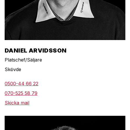
DANIEL ARVIDSSON
Platschef/Säljare
Skövde
0500-44 66 22
070-525 58 79
Skicka mail