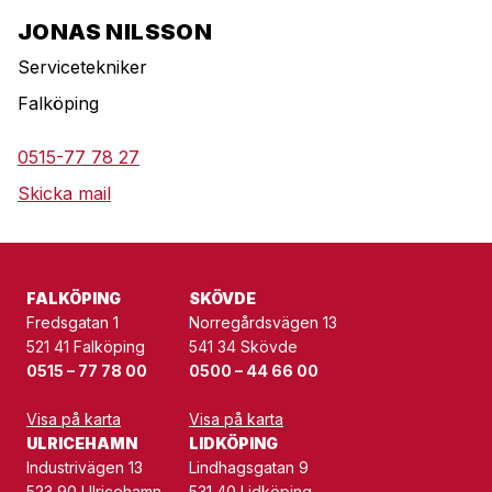
JONAS NILSSON
Servicetekniker
Falköping
0515-77 78 27
Skicka mail
FALKÖPING
SKÖVDE
Fredsgatan 1
Norregårdsvägen 13
521 41 Falköping
541 34 Skövde
0515 – 77 78 00
0500 – 44 66 00
Visa på karta
Visa på karta
ULRICEHAMN
LIDKÖPING
Industrivägen 13
Lindhagsgatan 9
523 90 Ulricehamn
531 40 Lidköping