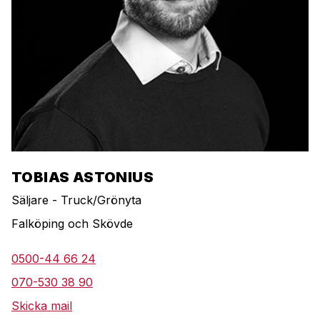
TOBIAS ASTONIUS
Säljare - Truck/Grönyta
Falköping och Skövde
0500-44 66 24
070-530 38 90
Skicka mail