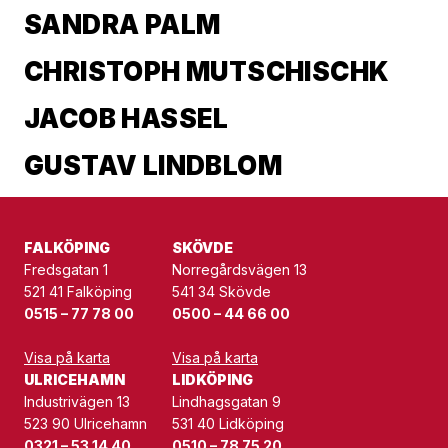
SANDRA PALM
CHRISTOPH MUTSCHISCHK
JACOB HASSEL
GUSTAV LINDBLOM
FALKÖPING
SKÖVDE
Fredsgatan 1
Norregårdsvägen 13
521 41 Falköping
541 34 Skövde
0515 – 77 78 00
0500 – 44 66 00
Visa på karta
Visa på karta
ULRICEHAMN
LIDKÖPING
Industrivägen 13
Lindhagsgatan 9
523 90 Ulricehamn
531 40 Lidköping
0321 – 53 14 40
0510 – 78 75 20